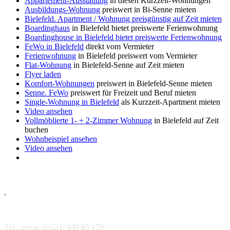
Appartement-Ausstattung
in diesen Kurzzeit-Wohnungen
Ausbildungs-Wohnung
preiswert in Bi-Senne mieten
Bielefeld. Apartment / Wohnung preisgünstig auf Zeit mieten
Boardinghaus
in Bielefeld bietet preiswerte Ferienwohnung
Boardinghouse in Bielefeld bietet preiswerte Ferienwohnung
FeWo in Bielefeld
direkt vom Vermieter
Ferienwohnung
in Bielefeld preiswert vom Vermieter
Flat-Wohnung
in Bielefeld-Senne auf Zeit mieten
Flyer laden
Komfort-Wohnungen
preiswert in Bielefeld-Senne mieten
Senne. FeWo
preiswert für Freizeit und Beruf mieten
Single-Wohnung in Bielefeld
als Kurzzeit-Apartment mieten
Video ansehen
Vollmöblierte 1- + 2-Zimmer Wohnung
in Bielefeld auf Zeit
buchen
Wohnbeispiel ansehen
Video ansehen
.
Tel.: privat (0)521/ 949 85 179