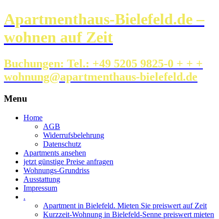
Apartmenthaus-Bielefeld.de –
wohnen auf Zeit
Buchungen: Tel.: +49 5205 9825-0 + + +
wohnung@apartmenthaus-bielefeld.de
Menu
Skip
Home
to
AGB
content
Widerrufsbelehrung
Datenschutz
Apartments ansehen
jetzt günstige Preise anfragen
Wohnungs-Grundriss
Ausstattung
Impressum
.
Apartment in Bielefeld. Mieten Sie preiswert auf Zeit
Kurzzeit-Wohnung in Bielefeld-Senne preiswert mieten