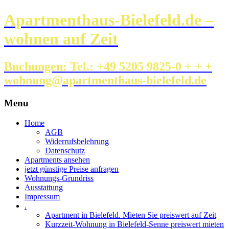
Apartmenthaus-Bielefeld.de –
wohnen auf Zeit
Buchungen: Tel.: +49 5205 9825-0 + + +
wohnung@apartmenthaus-bielefeld.de
Menu
Skip
Home
to
AGB
content
Widerrufsbelehrung
Datenschutz
Apartments ansehen
jetzt günstige Preise anfragen
Wohnungs-Grundriss
Ausstattung
Impressum
.
Apartment in Bielefeld. Mieten Sie preiswert auf Zeit
Kurzzeit-Wohnung in Bielefeld-Senne preiswert mieten