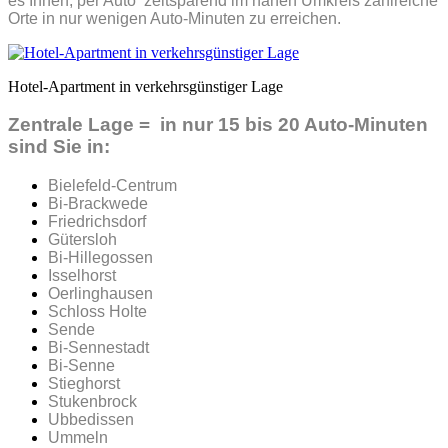
es Ihnen, per Auto zeitsparend im nahen Umkreis zahlreiche
Orte in nur wenigen Auto-Minuten zu erreichen.
Hotel-Apartment in verkehrsgünstiger Lage
Zentrale Lage = in nur 15 bis 20 Auto-Minuten
sind Sie in:
Bielefeld-Centrum
Bi-Brackwede
Friedrichsdorf
Gütersloh
Bi-Hillegossen
Isselhorst
Oerlinghausen
Schloss Holte
Sende
Bi-Sennestadt
Bi-Senne
Stieghorst
Stukenbrock
Ubbedissen
Ummeln